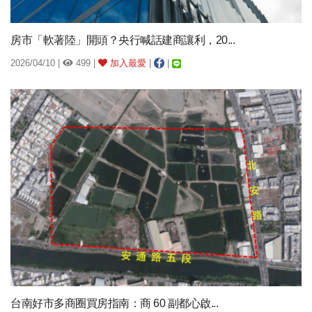
房市「軟著陸」開頭？央行喊話建商讓利，20...
2026/04/10 |
499 |
加入最愛
|
|
台南好市多商圈買房指南：商 60 副都心啟...