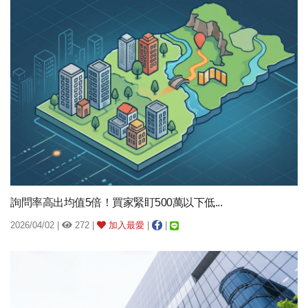
詢問率高出均值5倍！買家緊盯500萬以下低...
2026/04/02 |
272 |
加入最愛
|
|