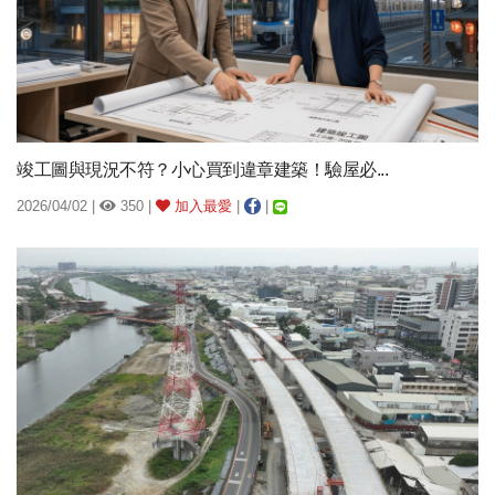
竣工圖與現況不符？小心買到違章建築！驗屋必...
2026/04/02 |
350 |
加入最愛
|
|