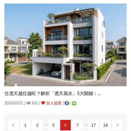
住透天越住越旺？解析「透天風水」5大關鍵：...
2026/03/31 |
841 |
加入最愛
|
|
…
…
1
2
5
6
7
17
18