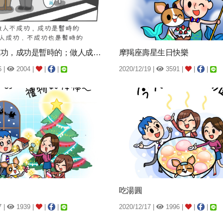
做人不成功，成功是暫時的；做人成功，不成功...
摩羯座壽星生日快樂
6 |
2004 |
|
|
2020/12/19 |
3591 |
|
|
吃湯圓
7 |
1939 |
|
|
2020/12/17 |
1996 |
|
|