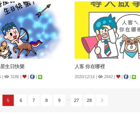
壽星生日快樂
人客 你在哪裡
5 |
3186 |
|
|
2020/12/14 |
2842 |
|
|
…
5
6
7
8
9
27
28