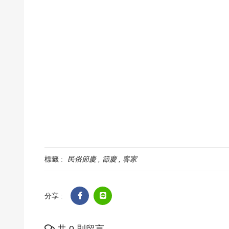
標籤 :
民俗節慶
節慶
客家
分享 :
共 0 則留言