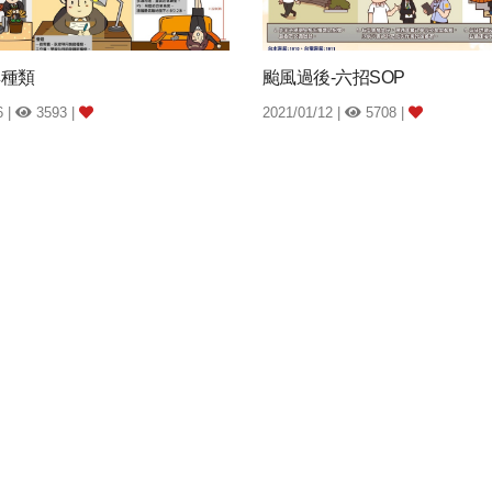
具種類
颱風過後-六招SOP
6 |
3593 |
2021/01/12 |
5708 |