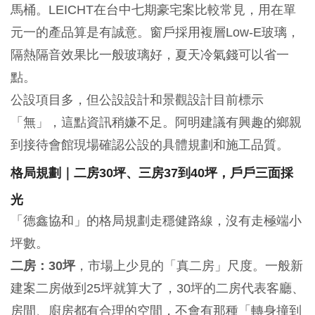
馬桶。LEICHT在台中七期豪宅案比較常見，用在單
元一的產品算是有誠意。窗戶採用複層Low-E玻璃，
隔熱隔音效果比一般玻璃好，夏天冷氣錢可以省一
點。
公設項目多，但公設設計和景觀設計目前標示
「無」，這點資訊稍嫌不足。阿明建議有興趣的鄉親
到接待會館現場確認公設的具體規劃和施工品質。
格局規劃｜二房30坪、三房37到40坪，戶戶三面採
光
「德鑫協和」的格局規劃走穩健路線，沒有走極端小
坪數。
二房：30坪
，市場上少見的「真二房」尺度。一般新
建案二房做到25坪就算大了，30坪的二房代表客廳、
房間、廚房都有合理的空間，不會有那種「轉身撞到