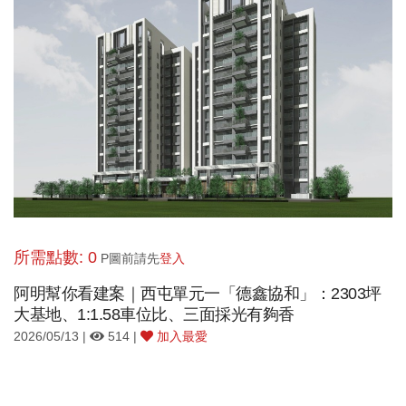
所需點數: 0
P圖前請先
登入
阿明幫你看建案｜西屯單元一「德鑫協和」：2303坪
大基地、1:1.58車位比、三面採光有夠香
2026/05/13 |
514 |
加入最愛