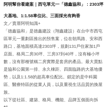
阿明幫你看建案｜西屯單元一「德鑫協和」：2303坪
大基地、1:1.58車位比、三面採光有夠香
文／賣厝阿明知識+
「德鑫協和」是德鑫建設（翔鑫建設）在台中市西屯
區單元一重劃區推出的預售案，位在朝馬路、安和西
路口，基地面積高達2303坪，規劃131戶住家加1戶
店面。格局二房30坪、三房37到40坪，沒有極小坪
數，沒有那種號稱二房實際是套房的產品。最大賣點
是協和公園第一排、永久棟距、四面臨路的大基地優
勢，以及1:1.58的超高車位配比。鎖定的是中科園
區、醫療特區的從業人員，以及重視生活品質的換屋
族。
以下從社區、建築、格局、機能、品牌五個面向拆