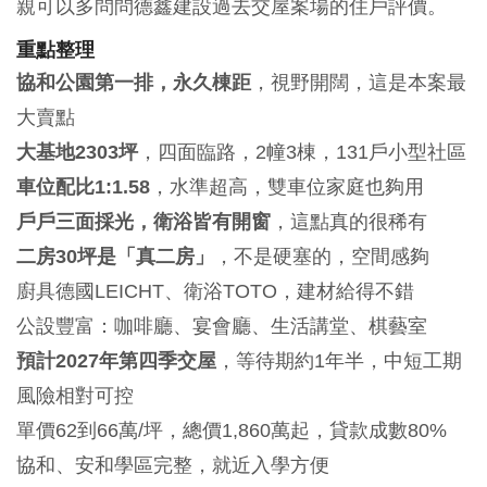
親可以多問問德鑫建設過去交屋案場的住戶評價。
重點整理
協和公園第一排，永久棟距
，視野開闊，這是本案最
大賣點
大基地2303坪
，四面臨路，2幢3棟，131戶小型社區
車位配比1:1.58
，水準超高，雙車位家庭也夠用
戶戶三面採光，衛浴皆有開窗
，這點真的很稀有
二房30坪是「真二房」
，不是硬塞的，空間感夠
廚具德國LEICHT、衛浴TOTO，建材給得不錯
公設豐富：咖啡廳、宴會廳、生活講堂、棋藝室
預計2027年第四季交屋
，等待期約1年半，中短工期
風險相對可控
單價62到66萬/坪，總價1,860萬起，貸款成數80%
協和、安和學區完整，就近入學方便