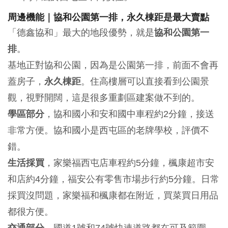
周邊機能｜協和公園第一排，永久棟距是最大賣點
「德鑫協和」最大的地段優勢，就是
協和公園第一
排
。
基地正對協和公園，因為是公園第一排，前面不會再
蓋房子，
永久棟距
。住高樓層可以直接看到公園景
觀，視野開闊，這是很多重劃區建案做不到的。
學區部分
，協和國小和安和國中車程約2分鐘，接送
非常方便。協和國小是西屯區的老牌學校，評價不
錯。
生活採買
，家樂福西屯店車程約5分鐘，楓康超市安
和店約4分鐘，福安公有零售市場步行約5分鐘。日常
採買沒問題，家樂福和楓康都在附近，買菜買日用品
都很方便。
交通部分
，國道1號和74號快速道路都在可及範圍