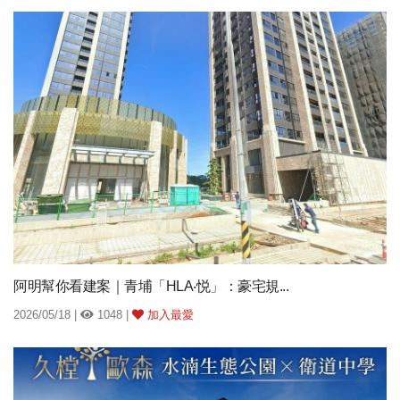
阿明幫你看建案｜青埔「HLA‧悦」：豪宅規...
2026/05/18 |
1048 |
加入最愛