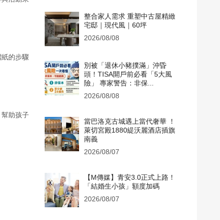
整合家人需求 重塑中古屋精緻
宅邸｜現代風｜60坪
2026/08/08
摺紙的步驟
別被「退休小豬撲滿」沖昏
頭！TISA開戶前必看「5大風
險」 專家警告：非保...
2026/08/08
，幫助孩子
當巴洛克古城遇上當代奢華 ！
萊切宮殿1880緹沃麗酒店插旗
南義
2026/08/07
【M傳媒】青安3.0正式上路！
「結婚生小孩」額度加碼
2026/08/07