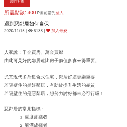
製作P圖
所需點數: 400
P圖前請先
登入
遇到惡鄰居如何自保
2020/11/15 |
5138 |
加入最愛
人家說：千金買房、萬金買鄰
由此可見好的鄰居遠比房子價值多寡來得重要。
尤其現代多為集合式住宅，鄰居好壞更顯重要
若隔壁住的是好鄰居，有助於提升生活的品質
若隔壁住的是惡鄰居，想努力討好都未必可行喔！
惡鄰居的常見指標：
重度菸癮者
酗酒成癮者