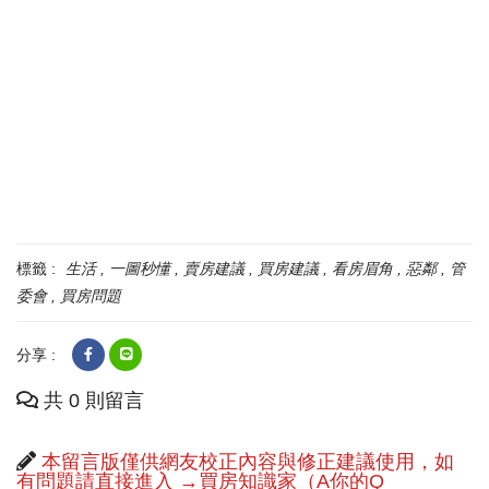
標籤 :
生活
一圖秒懂
賣房建議
買房建議
看房眉角
惡鄰
管
委會
買房問題
分享 :
共 0 則留言
本留言版僅供網友校正內容與修正建議使用，如
有問題請直接進入 →買房知識家（A你的Q