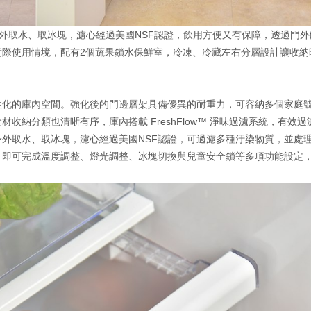
輕鬆從機身外取水、取冰塊，濾心經過美國NSF認證，飲用方便又有保障，透過門
實際使用情境，配有2個蔬果鎖水保鮮室，冷凍、冷藏左右分層設計讓收納
性化的庫內空間。強化後的門邊層架具備優異的耐重力，可容納多個家庭
納分類也清晰有序，庫內搭載 FreshFlow™ 淨味過濾系統，有效過
外取水、取冰塊，濾心經過美國NSF認證，可過濾多種汙染物質，並處理
，即可完成溫度調整、燈光調整、冰塊切換與兒童安全鎖等多項功能設定