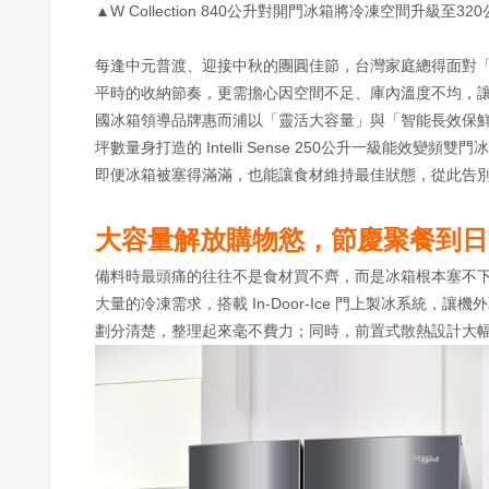
▲W Collection 840公升對開門冰箱將冷凍空間升
每逢中元普渡、迎接中秋的團圓佳節，台灣家庭總得面對
平時的收納節奏，更需擔心因空間不足、庫內溫度不均，
國冰箱領導品牌惠而浦以「靈活大容量」與「智能長效保鮮」雙核
坪數量身打造的 Intelli Sense 250公升一級能效變
即便冰箱被塞得滿滿，也能讓食材維持最佳狀態，從此告
大容量解放購物慾，節慶聚餐到日
備料時最頭痛的往往不是食材買不齊，而是冰箱根本塞不下！惠而浦
大量的冷凍需求，搭載 In-Door-Ice 門上製冰系
劃分清楚，整理起來毫不費力；同時，前置式散熱設計大