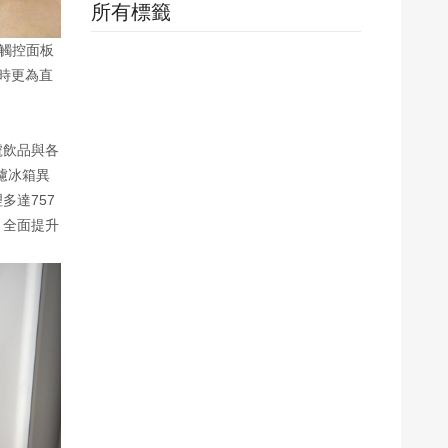
所有標籤
外觸控面板
時更為直
號飲品與各
濾冰箱異
多達757
，全面提升