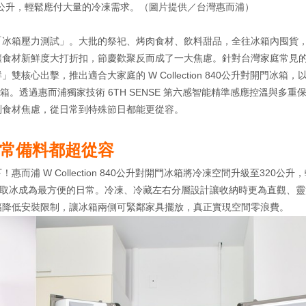
級至320公升，輕鬆應付大量的冷凍需求。（圖片提供／台灣惠而浦）
「冰箱壓力測試」。大批的祭祀、烤肉食材、飲料甜品，全往冰箱內囤貨
讓食材新鮮度大打折扣，節慶歡聚反而成了一大焦慮。針對台灣家庭常見
心出擊，推出適合大家庭的 W Collection 840公升對開門冰箱，
頻雙門冰箱。透過惠而浦獨家技術 6TH SENSE 第六感智能精準感應控溫與多
別食材焦慮，從日常到特殊節日都能更從容。
常備料都超從容
 W Collection 840公升對開門冰箱將冷凍空間升級至320公升
統，讓機外取冰成為最方便的日常。冷凍、冷藏左右分層設計讓收納時更為直觀、
幅降低安裝限制，讓冰箱兩側可緊鄰家具擺放，真正實現空間零浪費。