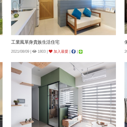
工業風單身貴族生活住宅
2021/08/09 |
1803 |
加入最愛
|
|
2