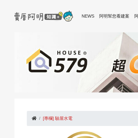
NEWS
阿明幫您看建案
[專欄] 驗屋水電