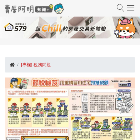
[專欄] 稅務問題