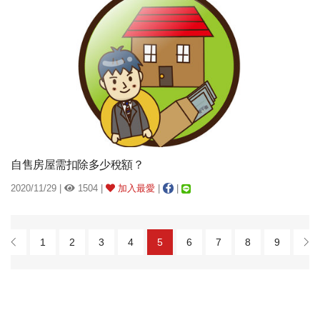
自售房屋需扣除多少稅額？
2020/11/29 |
1504 |
加入最愛
|
|
1
2
3
4
5
6
7
8
9